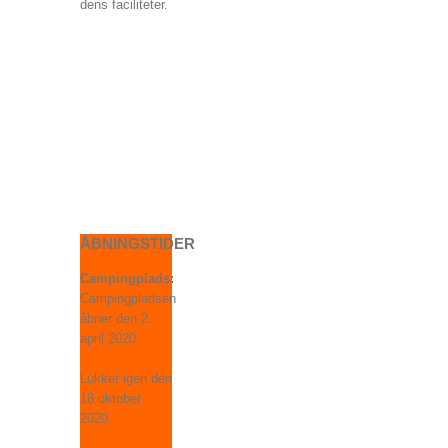
dens faciliteter.
ÅBNINGSTIDER
Campingplads:
Campingpladsen
åbner den 2.
april 2020
Lukker igen den
18 oktober
2020.