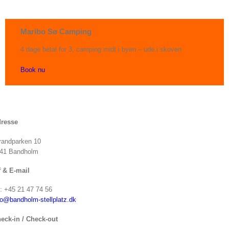
Maribo Sø Camping
4 dage betal for 3, camping midt i byen – ude i skoven
Book nu
resse
randparken 10
41 Bandholm
f & E-mail
f: +45 21 47 74 56
fo@bandholm-stellplatz.dk
eck-in / Check-out