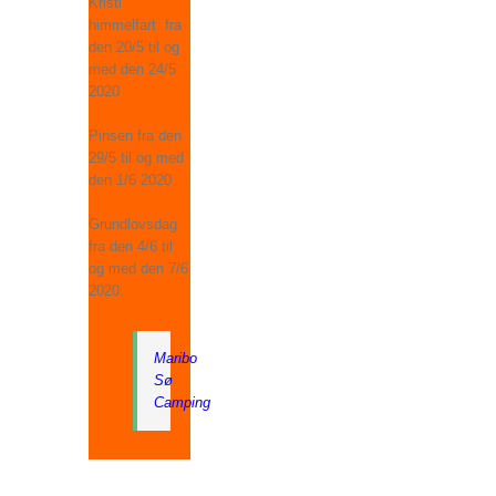
Kristi
himmelfart fra
den 20/5 til og
med den 24/5
2020
Pinsen fra den
29/5 til og med
den 1/6 2020
Grundlovsdag
fra den 4/6 til
og med den 7/6
2020.
Maribo
Sø
Camping