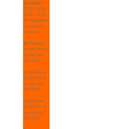
Reception:
07:30 – 12:00
14:00 – 22:00
Åbningstiderne
kan varierer i
lavsæson.
Høj Sæson:
fra den 19/6 til
og med den
16/8 2020
Samt påsken
fra den 8/4 til
og med den
13/4 2020.
Bededagene
fra den 7/5 til
og med den
10/5 2020