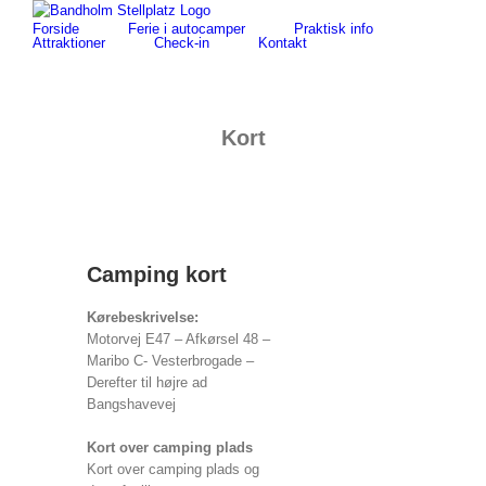
Skip
for:
Forside
Ferie i autocamper
Praktisk info
to
Attraktioner
Check-in
Kontakt
content
Kort
Camping kort
Kørebeskrivelse:
Motorvej E47 – Afkørsel 48 –
Maribo C- Vesterbrogade –
Derefter til højre ad
Bangshavevej
Kort over camping plads
Kort over camping plads og